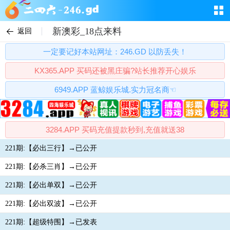
新澳彩_18点来料
返回
一定要记好本站网址：246.GD 以防丢失！
KX365.APP 买码还被黑庄骗?站长推荐开心娱乐
6949.APP 蓝鲸娱乐城.实力冠名商☜
3284.APP 买码充值提款秒到,充值就送38
221期:【必出三行】→已公开
221期:【必杀三肖】→已公开
221期:【必出单双】→已公开
221期:【必出双波】→已公开
221期:【超级特围】→已发表